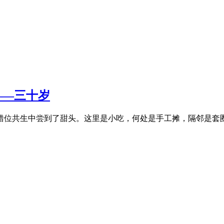
——三十岁
位共生中尝到了甜头。这里是小吃，何处是手工摊，隔邻是套圈的