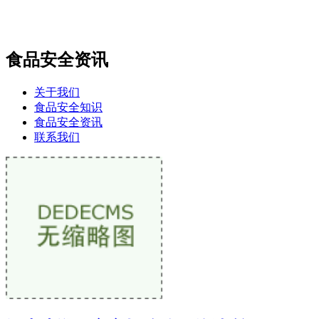
食品安全资讯
关于我们
食品安全知识
食品安全资讯
联系我们