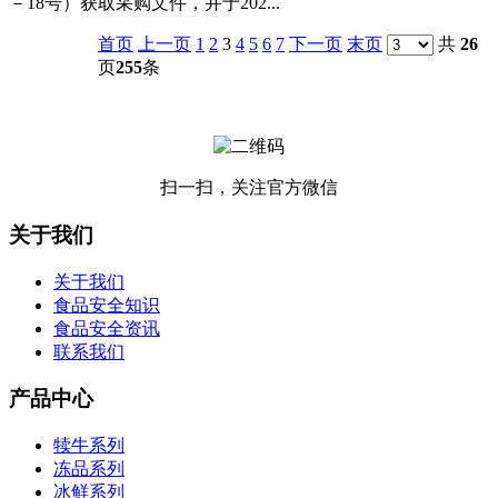
－18号）获取采购文件，并于202...
首页
上一页
1
2
3
4
5
6
7
下一页
末页
共
26
页
255
条
扫一扫，关注官方微信
关于我们
关于我们
食品安全知识
食品安全资讯
联系我们
产品中心
犊牛系列
冻品系列
冰鲜系列