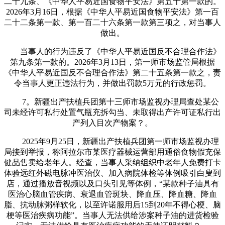
二十九条、《中华人平易近国食物平安法》第五十第一款的。
2026年3月16日，根据《中华人平易近国食物平安法》第一百
二十二条第一款、第一百二十六条第一款第三项之，对当事人
做出。
当事人的行为违反了《中华人平易近国反不合理合作法》
第九条第一款的。2026年3月13日，第一师市场监管局根据
《中华人平易近国反不合理合作法》第二十五条第一款之，责
令当事人更正违法行为，并做出罚款5万元的行政惩罚。
7。新疆出产扶植兵团第十三师市场监视办理局查处某公
司未经许可私行处置气瓶充拆勾当、未取得出产许可证私行出
产列入目次产物案？。
2025年9月25日，新疆出产扶植兵团第一师市场监视办理
局接到举报，称阿拉尔市某医疗器械运营部用通俗食物假充保
健品售卖给老年人。经查，当事人采纳组织中老年人免费打卡
体验远红外磁电脉冲医治仪、加入病院体检等体例吸引白叟到
店，通过播放音视频以及口头引见等体例，“某款种子油具有
医治心脑血管疾病、衰退血管斑块、降血压、降血糖、降血
脂、抗动脉粥样软化，以至许诺服用后15到20年不得心梗、脑
梗等医治疾病功能”。当事人无法供给涉案种子油的进货检验