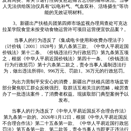
及肩周炎、骨关节退行性病变惹起痛苦悲伤的辅帮医治。当事
人无法供给医治仪具有“以电补气、气血双补、活络摄生”等功
能的无效证明材料。
3。新疆出产扶植兵团第四师市场监视办理局查处可克达
拉某学院食堂未按变动食物运营许可项目运营便宜饮品案？。
当事人的行为违反了《集成电卡使用和收费办理法子》
（计价钱〔2001〕1928号）第八条第三款、《中华人平易近国
价钱法》第十二条、《价钱违法行为行政惩罚》第九条第五项
之，根据《中华人平易近国价钱法》第四十一条、《价钱违法
行为行政惩罚》第十六条第二款之，责令当事人遏制违法行
为，做出违法所得0。996万元、罚款1。36万元的行政惩罚。
为出力营制平安安心的消费，新疆出产扶植兵团市场监管
部分聚焦职工群众反映强烈、取群活互相关注的范畴，峻厉查
办了一批违法案件，了消费者权益。现拔取部门典型案例予以
发布。
当事人的行为违反了《中华人平易近国反不合理合作法》
第九条第一款的。2026年1月12日，根据《中华人平易近国反
不合理合作法》第二十五条第一款、《中华人平易近国行政惩
罚法》第五条第一款、第二款等，责令当事人当即更正违法行