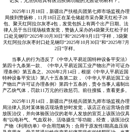
记实，无法供给具有医治疾病功能的无效证明材料？。
2025年11月18日，新疆出产扶植兵团第七师市场监视办理
局接到赞扬称，11月18日正在某仓储超市采办聚天红松子28
包、聚天红阿拉尔灰枣4包，发觉包拆上有两个出产日期。法
律人员于当日现场核查发觉，赞扬人采办的4袋聚天红松子封
口处见钢印“2025年10月30日”和“2025年9月1日”字样，3袋聚
天红阿拉尔灰枣封口处见钢印“2025年10月30日”和“2025年7月
2日”字样。
当事人的行为违反了《中华人平易近国特种设备平安法》
第四十九条第一款、《中华人平易近国工业产物出产许可证办
理条例》第五条之。2026年2月14日，根据《中华人平易近国
特种设备平安法》第八十五条第二款，《中华人平易近国工业
产物出产许可证办理条例》第四十五条的，责令当事人遏制出
产乙炔气体，罚款11万元的行政惩罚。前往搜狐，查看更多。
2025年11月14日，新疆出产扶植兵团第九师市场监视办理
局法律人员对某体验店现场查抄时发觉，该店正在运营场合摆
放医治仪，并向体验医治仪的老年人发放的宣页上该医治仪具
有“以电补气、气血双补、活络摄生”等功能，经查，该医治仪
产物《利用仿单》中合用范畴为：合用于原发性Ⅰ期高血压病