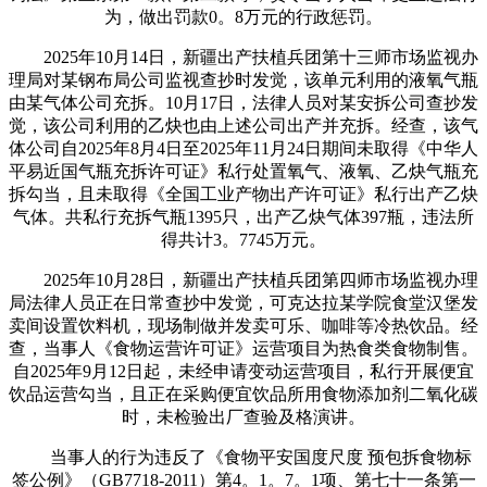
为，做出罚款0。8万元的行政惩罚。
2025年10月14日，新疆出产扶植兵团第十三师市场监视办
理局对某钢布局公司监视查抄时发觉，该单元利用的液氧气瓶
由某气体公司充拆。10月17日，法律人员对某安拆公司查抄发
觉，该公司利用的乙炔也由上述公司出产并充拆。经查，该气
体公司自2025年8月4日至2025年11月24日期间未取得《中华人
平易近国气瓶充拆许可证》私行处置氧气、液氧、乙炔气瓶充
拆勾当，且未取得《全国工业产物出产许可证》私行出产乙炔
气体。共私行充拆气瓶1395只，出产乙炔气体397瓶，违法所
得共计3。7745万元。
2025年10月28日，新疆出产扶植兵团第四师市场监视办理
局法律人员正在日常查抄中发觉，可克达拉某学院食堂汉堡发
卖间设置饮料机，现场制做并发卖可乐、咖啡等冷热饮品。经
查，当事人《食物运营许可证》运营项目为热食类食物制售。
自2025年9月12日起，未经申请变动运营项目，私行开展便宜
饮品运营勾当，且正在采购便宜饮品所用食物添加剂二氧化碳
时，未检验出厂查验及格演讲。
当事人的行为违反了《食物平安国度尺度 预包拆食物标
签公例》（GB7718-2011）第4。1。7。1项、第七十一条第一