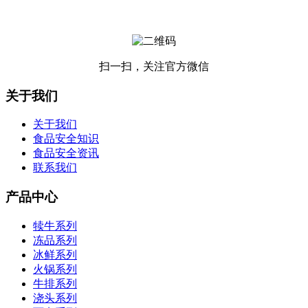
扫一扫，关注官方微信
关于我们
关于我们
食品安全知识
食品安全资讯
联系我们
产品中心
犊牛系列
冻品系列
冰鲜系列
火锅系列
牛排系列
浇头系列