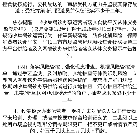
控食物按施行。委托配送的，审核受托方能力并监视其储存配
送；受托方须培训配送员并保留记实不少于二年。
焦点提醒：《收集餐饮办事运营者落实食物平安从体义务
监视办理》（总局令第123号）将于2026年6月1日起施行。为
规范收集餐饮运营行为，鞭策新规落地，防备化解风险，保障
消费者饮食平安，平顶山市市场监管局现就收集食物买卖第三
方平台供给者及入网餐饮办事供给者落实从体义务提示奉告如
下。
（四）落实风险管控，强化现患排查。根据风险管控清
单，通过手艺监测、及时放哨、实地抽查等体例识别风险，立
即向入网餐饮办事供给者推送风险提醒，要求商户消弭现患。
按期对收集餐饮办事供给者进行实地抽查，沉点抽查不供给堂
食、未实施“互联网+明厨亮灶”的商户，抽查成果保留不少于
二年。
4。收集餐饮办事运营者、受托方未对配送人员进行食物
平安培训、办理，或者未按要求保留培训记实的，由县级以上
处所市场监视办理部分责令期限更正；拒不更正或者情节严沉
的，处五千元以上三万元以下罚款。