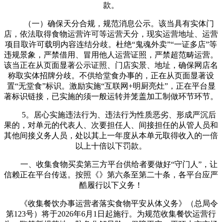
款。
（一）确保天分合规，规范消息公示。该当具有实体门
店，依法取得食物运营许可等运营天分，现实运营地址、运营
项目取许可载明内容连结分歧。杜绝“鬼魂外卖”“一证多店”等
违规景象，严禁借用、冒用他人运营证照，严禁超范畴运营。
该当正在从页面显著公示证照、门店实景、地址，确保网店名
称取实体招牌分歧。不供给堂食办事的，正在从页面显著设
置“无堂食”标识。激励实施“互联网+明厨亮灶”，正在平台显
著标识链接，已实施的须一般运转并笼盖加工制做环节环节。
5。居心实施违法行为、违法行为性质恶劣、形成严沉后
果的，对单元的代表人、次要担任人、间接担任的从管人员和
其他间接义务人员，处以其上一年度从本单元取得收入的一倍
以上十倍以下罚款。
一、收集食物买卖第三方平台供给者要做好“守门人”，让
信赖正在平台传送。按照《》第六条至第二十条，各平台应严
酷履行以下义务！
《收集餐饮办事运营者落实食物平安从体义务》（总局令
第123号）将于2026年6月1日起施行。为规范收集餐饮运营行