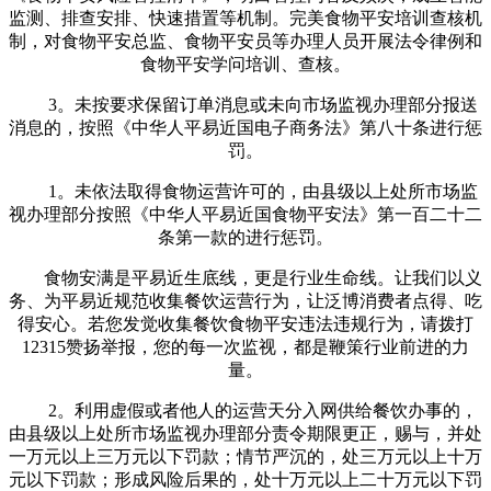
监测、排查安排、快速措置等机制。完美食物平安培训查核机
制，对食物平安总监、食物平安员等办理人员开展法令律例和
食物平安学问培训、查核。
3。未按要求保留订单消息或未向市场监视办理部分报送
消息的，按照《中华人平易近国电子商务法》第八十条进行惩
罚。
1。未依法取得食物运营许可的，由县级以上处所市场监
视办理部分按照《中华人平易近国食物平安法》第一百二十二
条第一款的进行惩罚。
食物安满是平易近生底线，更是行业生命线。让我们以义
务、为平易近规范收集餐饮运营行为，让泛博消费者点得、吃
得安心。若您发觉收集餐饮食物平安违法违规行为，请拨打
12315赞扬举报，您的每一次监视，都是鞭策行业前进的力
量。
2。利用虚假或者他人的运营天分入网供给餐饮办事的，
由县级以上处所市场监视办理部分责令期限更正，赐与，并处
一万元以上三万元以下罚款；情节严沉的，处三万元以上十万
元以下罚款；形成风险后果的，处十万元以上二十万元以下罚