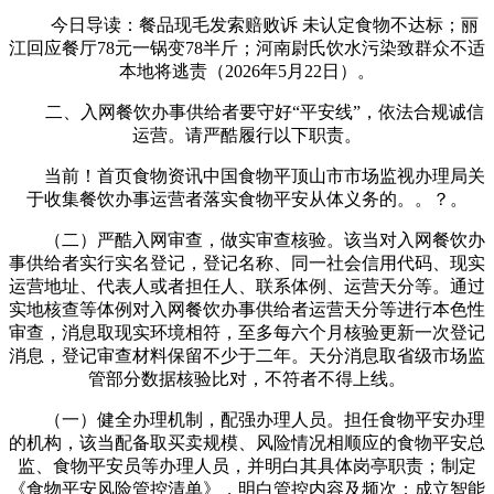
今日导读：餐品现毛发索赔败诉 未认定食物不达标；丽
江回应餐厅78元一锅变78半斤；河南尉氏饮水污染致群众不适
本地将逃责（2026年5月22日）。
二、入网餐饮办事供给者要守好“平安线”，依法合规诚信
运营。请严酷履行以下职责。
当前！首页食物资讯中国食物平顶山市市场监视办理局关
于收集餐饮办事运营者落实食物平安从体义务的。。？。
（二）严酷入网审查，做实审查核验。该当对入网餐饮办
事供给者实行实名登记，登记名称、同一社会信用代码、现实
运营地址、代表人或者担任人、联系体例、运营天分等。通过
实地核查等体例对入网餐饮办事供给者运营天分等进行本色性
审查，消息取现实环境相符，至多每六个月核验更新一次登记
消息，登记审查材料保留不少于二年。天分消息取省级市场监
管部分数据核验比对，不符者不得上线。
（一）健全办理机制，配强办理人员。担任食物平安办理
的机构，该当配备取买卖规模、风险情况相顺应的食物平安总
监、食物平安员等办理人员，并明白其具体岗亭职责；制定
《食物平安风险管控清单》，明白管控内容及频次；成立智能