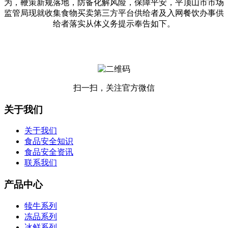
为，鞭策新规落地，防备化解风险，保障平安，平顶山市市场
监管局现就收集食物买卖第三方平台供给者及入网餐饮办事供
给者落实从体义务提示奉告如下。
扫一扫，关注官方微信
关于我们
关于我们
食品安全知识
食品安全资讯
联系我们
产品中心
犊牛系列
冻品系列
冰鲜系列