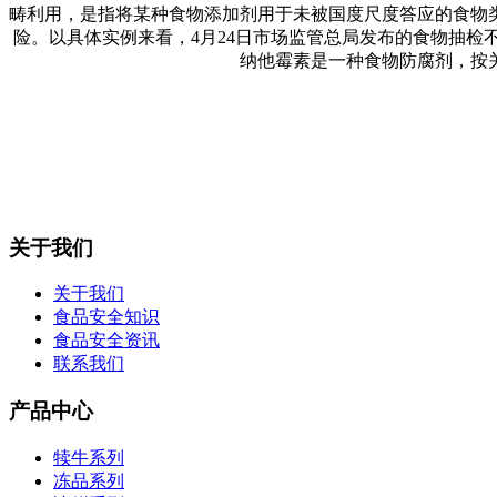
畴利用，是指将某种食物添加剂用于未被国度尺度答应的食物
险。以具体实例来看，4月24日市场监管总局发布的食物抽
纳他霉素是一种食物防腐剂，按
关于我们
关于我们
食品安全知识
食品安全资讯
联系我们
产品中心
犊牛系列
冻品系列