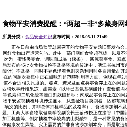
食物平安消费提醒：“两超一非”多藏身网
所属分类：
食品安全知识
发布时间：
2026-05-11 21:49
正在日前由市场监管总局召开的食物平安专题旧事发布会上
网红食物出产运营勾当。此中，部门网红食物超范畴、以及不法
次为：蜜饯类零食、调味面成品（辣条）、酱腌菜零食、糕点、
局发布的45批次食物抽检不及格环境的传递中，浙江省杭州
酸计）不及格，同时不异色泽着色剂夹杂利用时各自用量占其最大
在的问题次要集中正在甜味剂超范畴利用等方面。例现在年2
值不合适相关尺度的。糕点、糖果及面点类零食存正在的问题
西梅炊事纤维果冻，甜美素（以环己基氨基磺酸计）查验值均
等色素和二氧化硫等漂白剂残留超标；肉成品零食存正在的问题
物平安监视抽检环境传递显示，从查验项目类别看，因超范畴超
项次的比例，并非总体抽检样品的及格率）。食物添加剂不及
题。工商大学食物取健康学院副院长王蓓传授正在接管《中国
加工机能等。例如抽检中率较高的山梨酸钾，是一种常见的食
体健康发生风险。实正需要的并非食物添加剂本身，而是取违